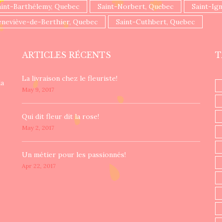
aint-Barthélemy, Quebec
Saint-Norbert, Quebec
Saint-Ig
eneviève-de-Berthier, Quebec
Saint-Cuthbert, Quebec
ARTICLES RÉCENTS
T
La livraison chez le fleuriste!
da
May 9, 2017
​Qui dit fleur dit la rose!
May 2, 2017
Un ​métier pour les passionnés​!
Apr 22, 2017