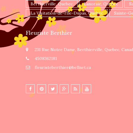
Berthierville, Quebec
Lanoraie, Quebec
S
La Visitation-de-l'Île-Dupas, Quebec
Sainte-G
Fleuriste Berthier
231 Rue Notre Dame, Berthierville, Quebec, Cana
4508362181
fleuristeberthier@bellnet.ca