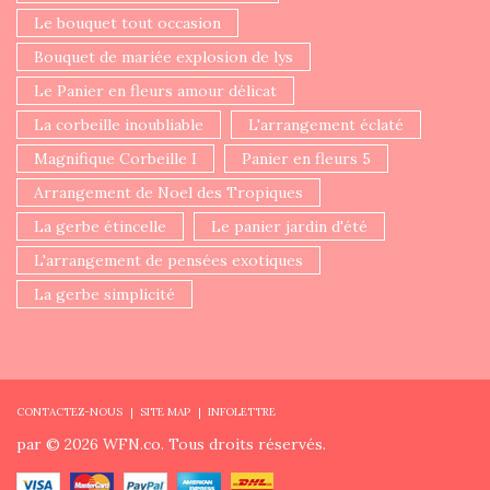
Le bouquet tout occasion
Bouquet de mariée explosion de lys
Le Panier en fleurs amour délicat
La corbeille inoubliable
L'arrangement éclaté
Magnifique Corbeille I
Panier en fleurs 5
Arrangement de Noel des Tropiques
La gerbe étincelle
Le panier jardin d'été
L'arrangement de pensées exotiques
La gerbe simplicité
CONTACTEZ-NOUS
SITE MAP
INFOLETTRE
par © 2026 WFN.co. Tous droits réservés.