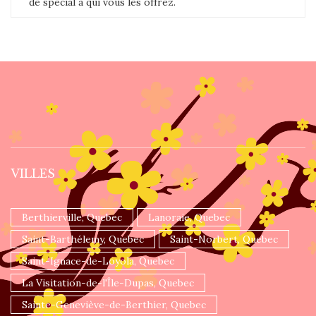
de spécial à qui vous les offrez.
VILLES
Berthierville, Quebec
Lanoraie, Quebec
Saint-Barthélemy, Quebec
Saint-Norbert, Quebec
Saint-Ignace-de-Loyola, Quebec
La Visitation-de-l'Île-Dupas, Quebec
Sainte-Geneviève-de-Berthier, Quebec