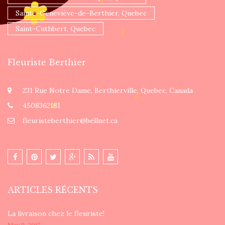
Sainte-Geneviève-de-Berthier, Quebec
Saint-Cuthbert, Quebec
Fleuriste Berthier
231 Rue Notre Dame, Berthierville, Quebec, Canada
4508362181
fleuristeberthier@bellnet.ca
ARTICLES RÉCENTS
La livraison chez le fleuriste!
May 9, 2017