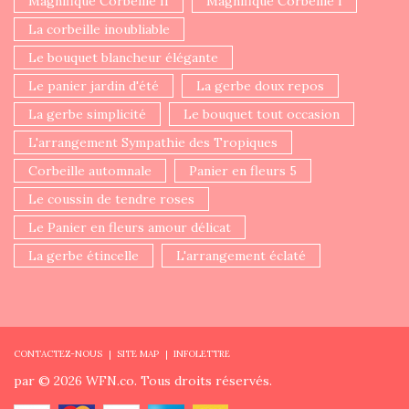
Magnifique Corbeille II
Magnifique Corbeille I
La corbeille inoubliable
Le bouquet blancheur élégante
Le panier jardin d'été
La gerbe doux repos
La gerbe simplicité
Le bouquet tout occasion
L'arrangement Sympathie des Tropiques
Corbeille automnale
Panier en fleurs 5
Le coussin de tendre roses
Le Panier en fleurs amour délicat
La gerbe étincelle
L'arrangement éclaté
CONTACTEZ-NOUS
SITE MAP
INFOLETTRE
par © 2026 WFN.co. Tous droits réservés.