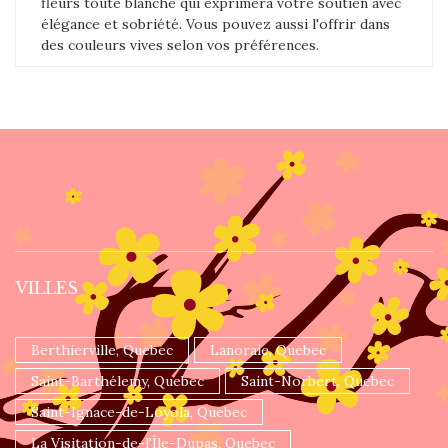
fleurs toute blanche qui exprimera votre soutien avec
élégance et sobriété. Vous pouvez aussi l'offrir dans
des couleurs vives selon vos préférences.
VILLES
Berthierville, Quebec
Lanoraie, Quebec
Saint-Barthélemy, Quebec
Saint-Norbert, Quebec
Saint-Ignace-de-Loyola, Quebec
La Visitation-de-l'Île-Dupas, Quebec